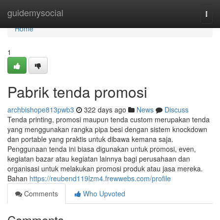
Home
guidemysocial
Togg
navi
Home
1
Pabrik tenda promosi
archbishope813pwb3
322 days ago
News
Discuss
Tenda printing, promosi maupun tenda custom merupakan tenda
yang menggunakan rangka pipa besi dengan sistem knockdown
dan portable yang praktis untuk dibawa kemana saja.
Penggunaan tenda ini biasa digunakan untuk promosi, even,
kegiatan bazar atau kegiatan lainnya bagi perusahaan dan
organisasi untuk melakukan promosi produk atau jasa mereka.
Bahan
https://reubend119lzm4.frewwebs.com/profile
Comments
Who Upvoted
Comments