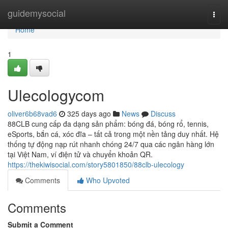
Home
guidemysocial
Togg
navi
Home
1
Ulecologycom
oliver6b68vad6
325 days ago
News
Discuss
88CLB cung cấp đa dạng sản phẩm: bóng đá, bóng rổ, tennis,
eSports, bắn cá, xóc đĩa – tất cả trong một nền tảng duy nhất. Hệ
thống tự động nạp rút nhanh chóng 24/7 qua các ngân hàng lớn
tại Việt Nam, ví điện tử và chuyển khoản QR.
https://thekiwisocial.com/story5801850/88clb-ulecology
Comments
Who Upvoted
Comments
Submit a Comment