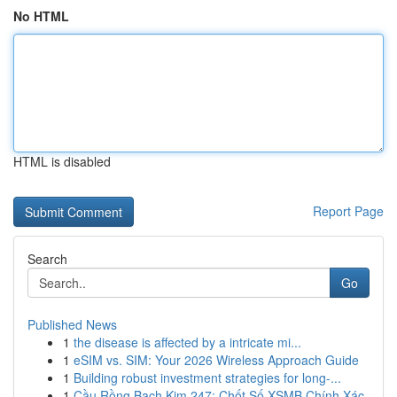
No HTML
HTML is disabled
Report Page
Search
Go
Published News
1
the disease is affected by a intricate mi...
1
eSIM vs. SIM: Your 2026 Wireless Approach Guide
1
Building robust investment strategies for long-...
1
Cầu Rồng Bạch Kim 247: Chốt Số XSMB Chính Xác