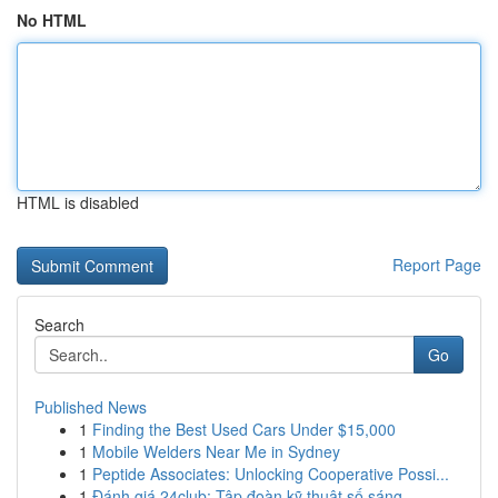
No HTML
HTML is disabled
Report Page
Search
Go
Published News
1
Finding the Best Used Cars Under $15,000
1
Mobile Welders Near Me in Sydney
1
Peptide Associates: Unlocking Cooperative Possi...
1
Đánh giá 24club: Tập đoàn kỹ thuật số sáng...