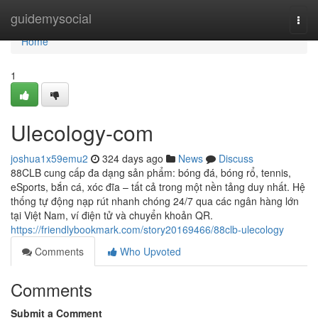
Home
guidemysocial
Togg
navi
Home
1
Ulecology-com
joshua1x59emu2
324 days ago
News
Discuss
88CLB cung cấp đa dạng sản phẩm: bóng đá, bóng rổ, tennis,
eSports, bắn cá, xóc đĩa – tất cả trong một nền tảng duy nhất. Hệ
thống tự động nạp rút nhanh chóng 24/7 qua các ngân hàng lớn
tại Việt Nam, ví điện tử và chuyển khoản QR.
https://friendlybookmark.com/story20169466/88clb-ulecology
Comments
Who Upvoted
Comments
Submit a Comment