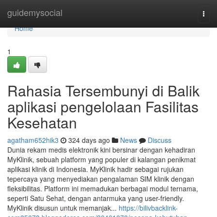
Home
guidemysocial
Togg
navi
Home
1
Rahasia Tersembunyi di Balik
aplikasi pengelolaan Fasilitas
Kesehatan
agatham652hik3
324 days ago
News
Discuss
Dunia rekam medis elektronik kini bersinar dengan kehadiran
MyKlinik, sebuah platform yang populer di kalangan penikmat
aplikasi klinik di Indonesia. MyKlinik hadir sebagai rujukan
tepercaya yang menyediakan pengalaman SIM klinik dengan
fleksibilitas. Platform ini memadukan berbagai modul ternama,
seperti Satu Sehat, dengan antarmuka yang user-friendly.
MyKlinik disusun untuk memanjak...
https://bilivbacklink-