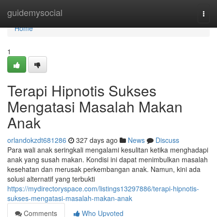
Home
guidemysocial
Togg
navi
Home
1
Terapi Hipnotis Sukses
Mengatasi Masalah Makan
Anak
orlandokzdt681286
327 days ago
News
Discuss
Para wali anak seringkali mengalami kesulitan ketika menghadapi
anak yang susah makan. Kondisi ini dapat menimbulkan masalah
kesehatan dan merusak perkembangan anak. Namun, kini ada
solusi alternatif yang terbukti
https://mydirectoryspace.com/listings13297886/terapi-hipnotis-
sukses-mengatasi-masalah-makan-anak
Comments
Who Upvoted