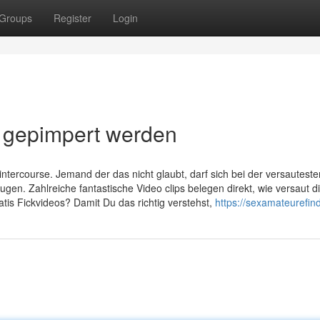
Groups
Register
Login
s gepimpert werden
tercourse. Jemand der das nicht glaubt, darf sich bei der versauteste
gen. Zahlreiche fantastische Video clips belegen direkt, wie versaut d
ratis Fickvideos? Damit Du das richtig verstehst,
https://sexamateurefin