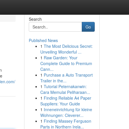
Search
Go
Published News
1
The Most Delicious Secret:
Unveiling Wonderful ...
1
Raw Garden: Your
Complete Guide to Premium
Cann...
n
1
Purchase a Auto Transport
ie
Trailer in the...
den.com/
1
Tutorial Peternakanwin:
Cara Memulai Peliharaan...
1
Finding Reliable A4 Paper
Suppliers: Your Guide
1
Inneneinrichtung für kleine
Wohnungen: Cleverer...
1
Finding Massey Ferguson
Parts in Northern Irela...