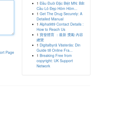
1
Đầu Đuôi Đặc Biệt MN: Bắt
Cầu Lô Đẹp Hôm Hôm...
1
Get The Drug Securely: A
Detailed Manual
1
Alpha989 Contact Details :
How to Reach Us
1
寶發體育 ：最新 獎勵 內容
總覽
1
Digitalbyrå Västerås: Din
Guide till Online Fra...
ort Page
1
Breaking Free from
copyright: UK Support
Network