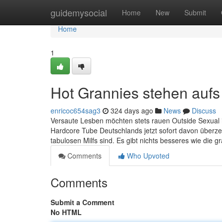
Home
guidemysocial
Home
New
Submit
Home
1
Hot Grannies stehen auf
enricoc654sag3
324 days ago
News
Discuss
Versaute Lesben möchten stets rauen Outside Sexual in
Hardcore Tube Deutschlands jetzt sofort davon überzeu
tabulosen Milfs sind. Es gibt nichts besseres wie die g
Comments
Who Upvoted
Comments
Submit a Comment
No HTML