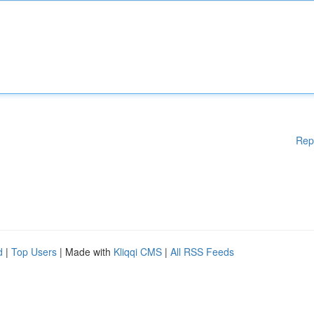
Rep
d
|
Top Users
| Made with
Kliqqi CMS
|
All RSS Feeds