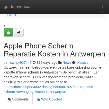
Home
guidemysocial
Togg
navi
Home
1
Apple Phone Scherm
Reparatie Kosten in Antwerpen
deniswhpy937145
324 days ago
News
Discuss
Op zoek naar een betrouwbare en betaalbare oplossing voor je
kapotte iPhone scherm in Antwerpen? Je bent niet alleen! Een
gebroken scherm is een veelvoorkomend probleem, maar
gelukkig zijn er diverse opties om deze te
https://denisefnp224902.dbblog.net/9807897/apple-phone-
scherm-vervanging-kosten-in-antwerpen
Comments
Who Upvoted