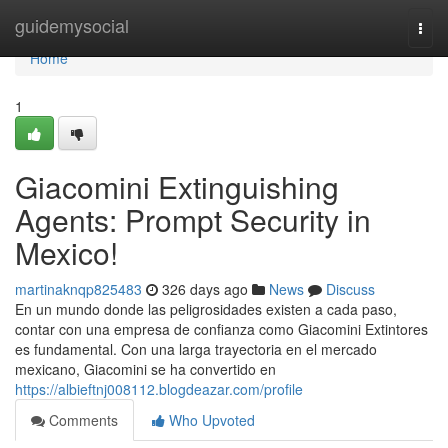
Home
guidemysocial
Togg
navi
Home
1
Giacomini Extinguishing
Agents: Prompt Security in
Mexico!
martinaknqp825483
326 days ago
News
Discuss
En un mundo donde las peligrosidades existen a cada paso,
contar con una empresa de confianza como Giacomini Extintores
es fundamental. Con una larga trayectoria en el mercado
mexicano, Giacomini se ha convertido en
https://albieftnj008112.blogdeazar.com/profile
Comments
Who Upvoted