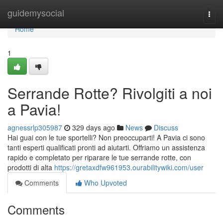
Home
guidemysocial
Togg
navi
Home
1
Serrande Rotte? Rivolgiti a noi
a Pavia!
agnessrlp305987
329 days ago
News
Discuss
Hai guai con le tue sportelli? Non preoccuparti! A Pavia ci sono
tanti esperti qualificati pronti ad aiutarti. Offriamo un assistenza
rapido e completato per riparare le tue serrande rotte, con
prodotti di alta
https://gretaxdfw961953.ourabilitywiki.com/user
Comments
Who Upvoted
Comments