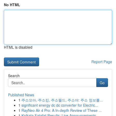
No HTML
HTML is disabled
Report Page
Search
Go
Published News
1
주소모아, 주소킹, 주소월드, 주소야: 주소 정보를...
1
significant energy dc dc converter for Electric...
1
RayNeo Air 4 Pro: A In-depth Review of These ...
1
Kolkata Fatafat Results: Live Announcements