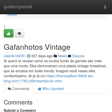
Home
guidemysocial
Togg
navi
Home
1
Gafanhotos Vintage
oisijnik166551
327 days ago
News
Discuss
Aí quero te revelar como os óculos fundo de garrafa são mais
que uma moda. Eles demonstram uma pitada vintage irresistível,
que se encaixa em looks trendy. Imagine você nessa vibe,
confiantíssimo. Aí já tá um
https://theresajfbs478808.win-
blog.com/17961268/espetáculo-retro
Comments
Who Upvoted
Comments
Submit a Comment