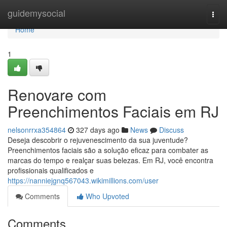
Home
guidemysocial
Togg
navi
Home
1
Renovare com
Preenchimentos Faciais em RJ
nelsonrrxa354864
327 days ago
News
Discuss
Deseja descobrir o rejuvenescimento da sua juventude?
Preenchimentos faciais são a solução eficaz para combater as
marcas do tempo e realçar suas belezas. Em RJ, você encontra
profissionais qualificados e
https://nanniejgnq567043.wikimillions.com/user
Comments
Who Upvoted
Comments