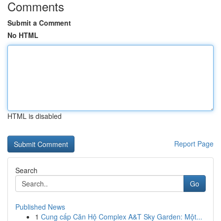
Comments
Submit a Comment
No HTML
HTML is disabled
Report Page
Search
Go
Published News
1
Cung cấp Căn Hộ Complex A&T Sky Garden: Một...