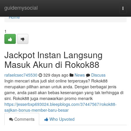
Home
guidemysocial
Togg
navi
Home
1
Jackpot Instan Langsung
Masuk Akun di Rokok88
rafaelcsec745530
329 days ago
News
Discuss
Ingin mencari situs judi slot online terpercaya? Rokok88
merupakan pilihan aman untuk anda. Dengan berbagai jenis
game, anda pasti akan bebas kesenangan yang tak terhingga di
sini. Rokok88 juga menawarkan promo menarik
https://jesserbxp693024.bleepblogs.com/37447567/rokok88-
sajikan-bonus-member-baru-besar
Comments
Who Upvoted