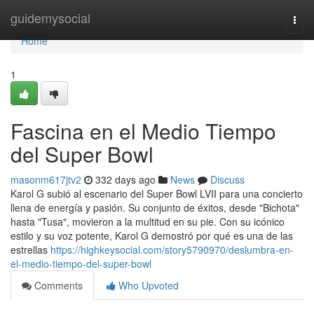
Home
guidemysocial
Togg
navi
Home
1
Fascina en el Medio Tiempo
del Super Bowl
masonm617jtv2
332 days ago
News
Discuss
Karol G subió al escenario del Super Bowl LVII para una concierto
llena de energía y pasión. Su conjunto de éxitos, desde "Bichota"
hasta "Tusa", movieron a la multitud en su pie. Con su icónico
estilo y su voz potente, Karol G demostró por qué es una de las
estrellas
https://highkeysocial.com/story5790970/deslumbra-en-
el-medio-tiempo-del-super-bowl
Comments
Who Upvoted