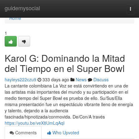
Home
guidemysocial
Togg
navi
Home
1
Karol G: Dominando la Mitad
del Tiempo en el Super Bowl
hayleys222czu9
333 days ago
News
Discuss
La cantante colombiana La Voz se está convirtiendo en una de
las artistas más importantes del mundo y su participación en el
medio tiempo del Super Bowl es prueba de ello. Su/Sus/Ella
misma presentación fue un espectáculo vibrante lleno de energía
y talento, dejando a la audiencia
fascinada/hipnotizada/conmovida. De/Con/A través
https://youtu.be/veX8UmLqAqI
Comments
Who Upvoted