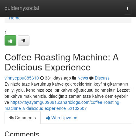
Home
guidemysocial
Togg
navi
Home
1
Coffee Roasting Machine: A
Delicious Experience
vinnyeppu685610
331 days ago
News
Discuss
Evinizde taze kavrulmuş kahve çekirdeklerinin keyfini çıkarmanın
en iyi yolu, kendinize özel bir kahve öğütücüsü edinmektir. Lezzetli
bir kahve makinenizle, dilediğiniz zaman taze kahve demleyebilir
ve
https://tayayamg609691.canariblogs.com/coffee-roasting-
machine-a-delicious-experience-52102507
Comments
Who Upvoted
Comments