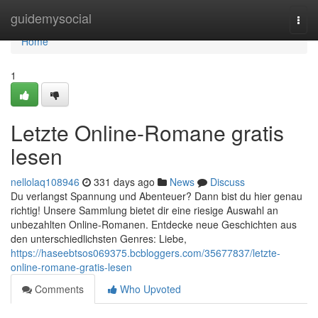
Home
guidemysocial
Togg
navi
Home
1
Letzte Online-Romane gratis
lesen
nellolaq108946
331 days ago
News
Discuss
Du verlangst Spannung und Abenteuer? Dann bist du hier genau
richtig! Unsere Sammlung bietet dir eine riesige Auswahl an
unbezahlten Online-Romanen. Entdecke neue Geschichten aus
den unterschiedlichsten Genres: Liebe,
https://haseebtsos069375.bcbloggers.com/35677837/letzte-
online-romane-gratis-lesen
Comments
Who Upvoted