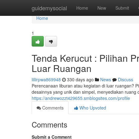
Home
guidemysocial
Home
New
Submit
Home
1
Tenda Kerucut : Pilihan Pr
Luar Ruangan
lillirpwa869948
330 days ago
News
Discuss
Perencanaan liburan atau kegiatan di luar ruangan? Pi
desainnya yang unik dan simpel, menyediakan ruang 
https://andrewozzt429655.smblogsites.com/profile
Comments
Who Upvoted
Comments
Submit a Comment