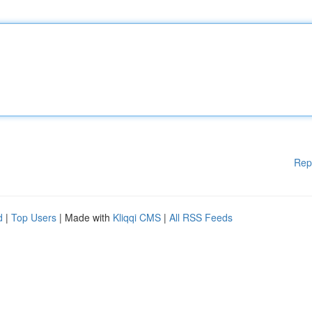
Rep
d
|
Top Users
| Made with
Kliqqi CMS
|
All RSS Feeds