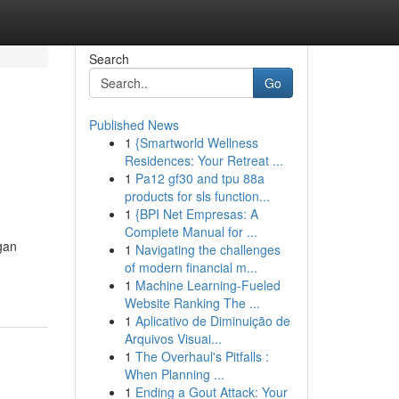
Search
Go
Published News
1
{Smartworld Wellness
Residences: Your Retreat ...
1
Pa12 gf30 and tpu 88a
products for sls function...
1
{BPI Net Empresas: A
Complete Manual for ...
gan
1
Navigating the challenges
of modern financial m...
1
Machine Learning-Fueled
Website Ranking The ...
1
Aplicativo de Diminuição de
Arquivos Visuai...
1
The Overhaul's Pitfalls :
When Planning ...
1
Ending a Gout Attack: Your