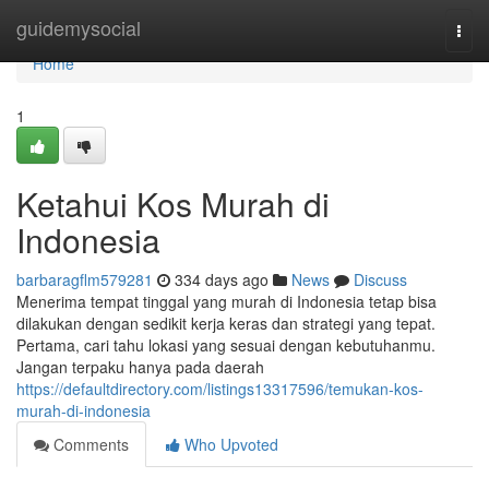
Home
guidemysocial
Togg
navi
Home
1
Ketahui Kos Murah di
Indonesia
barbaragflm579281
334 days ago
News
Discuss
Menerima tempat tinggal yang murah di Indonesia tetap bisa
dilakukan dengan sedikit kerja keras dan strategi yang tepat.
Pertama, cari tahu lokasi yang sesuai dengan kebutuhanmu.
Jangan terpaku hanya pada daerah
https://defaultdirectory.com/listings13317596/temukan-kos-
murah-di-indonesia
Comments
Who Upvoted