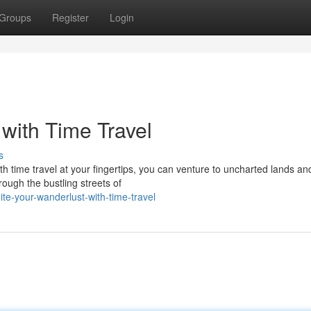
Groups
Register
Login
with Time Travel
s
 time travel at your fingertips, you can venture to uncharted lands an
rough the bustling streets of
te-your-wanderlust-with-time-travel