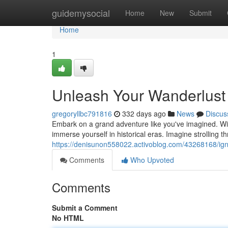
Home
guidemysocial
Home
New
Submit
Home
1
Unleash Your Wanderlust 
gregoryllbc791816
332 days ago
News
Discus
Embark on a grand adventure like you've imagined. With
immerse yourself in historical eras. Imagine strolling th
https://denisunon558022.activoblog.com/43268168/igni
Comments
Who Upvoted
Comments
Submit a Comment
No HTML