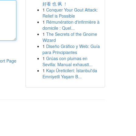
好看 也 飒 ！
1
Conquer Your Gout Attack:
Relief is Possible
1
Rémunération d'infirmière à
domicile : Quel...
1
The Secrets of the Gnome
Wizard
1
Diseño Gráfico y Web: Guía
para Principiantes
1
Grúas con plumas en
ort Page
Sevilla: Manual exhausti...
1
Kapı Üreticileri: İstanbul'da
Emniyetli Yaşam B...