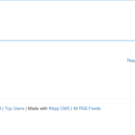
Rep
d
|
Top Users
| Made with
Kliqqi CMS
|
All RSS Feeds