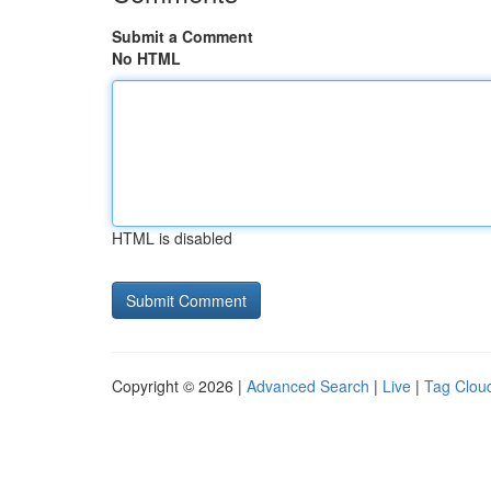
Submit a Comment
No HTML
HTML is disabled
Copyright © 2026 |
Advanced Search
|
Live
|
Tag Clou