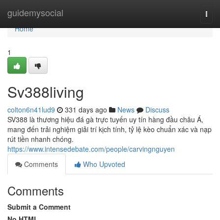
Home
guidemysocial
Togg
navi
Home
1
Sv388living
colton6n41lud9
331 days ago
News
Discuss
SV388 là thương hiệu đá gà trực tuyến uy tín hàng đầu châu Á,
mang đến trải nghiệm giải trí kịch tính, tỷ lệ kèo chuẩn xác và nạp
rút tiền nhanh chóng.
https://www.intensedebate.com/people/carvingnguyen
Comments
Who Upvoted
Comments
Submit a Comment
No HTML