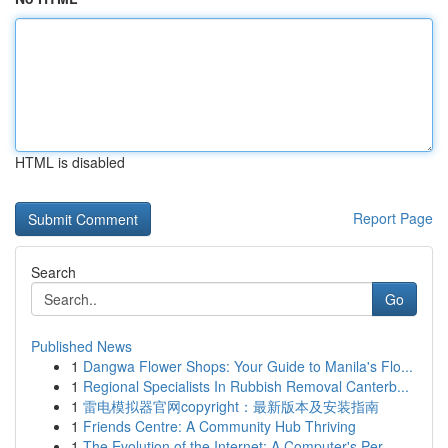
HTML is disabled
Report Page
Search
Go
Published News
1
Dangwa Flower Shops: Your Guide to Manila's Flo...
1
Regional Specialists In Rubbish Removal Canterb...
1
雷电模拟器官网copyright：最新版本及安装指南
1
Friends Centre: A Community Hub Thriving
1
The Evolution of the Internet: A Computer's Per...