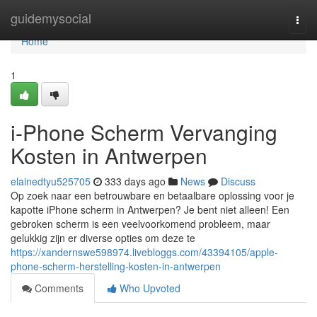
Home
guidemysocial
Togg
navi
Home
1
i-Phone Scherm Vervanging
Kosten in Antwerpen
elainedtyu525705
333 days ago
News
Discuss
Op zoek naar een betrouwbare en betaalbare oplossing voor je
kapotte iPhone scherm in Antwerpen? Je bent niet alleen! Een
gebroken scherm is een veelvoorkomend probleem, maar
gelukkig zijn er diverse opties om deze te
https://xandernswe598974.livebloggs.com/43394105/apple-
phone-scherm-herstelling-kosten-in-antwerpen
Comments
Who Upvoted