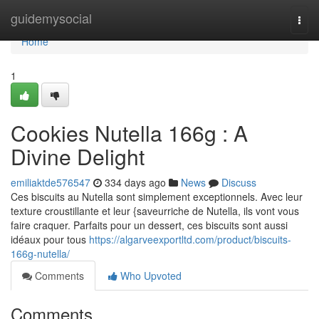
Home
guidemysocial
Togg
navi
Home
1
Cookies Nutella 166g : A
Divine Delight
emiliaktde576547
334 days ago
News
Discuss
Ces biscuits au Nutella sont simplement exceptionnels. Avec leur
texture croustillante et leur {saveurriche de Nutella, ils vont vous
faire craquer. Parfaits pour un dessert, ces biscuits sont aussi
idéaux pour tous
https://algarveexportltd.com/product/biscuits-
166g-nutella/
Comments
Who Upvoted
Comments