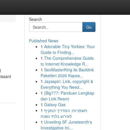
Search
Go
Published News
1
Adorable Tiny Yorkies: Your
Guide to Finding...
1
The Comprehensive Guide
to Internet Knowledge R...
1
SeoMasterKing ile Backlink
l
Paketleri 2026 Kapsa...
issant
1
Jayaspin: Link, copyright &
Everything You Need...
1
{Big777: Panduan Lengkap
dan Link Resmi
1
Galaxy Gas
1
חשפניות: המדריך המקיף
לאירוע בלתי נשכח
1
Unveiling SF Juneteenth's
Investigative Ini...