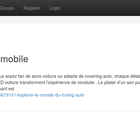
Groups
Register
Login
omobile
s soyez fan de sono voiture ou adepte de covering auto, chaque détai
voiture transforment l’expérience de conduite . Le plaisir d’un son pu
mant est
5679101/explorer-le-monde-du-tuning-auto