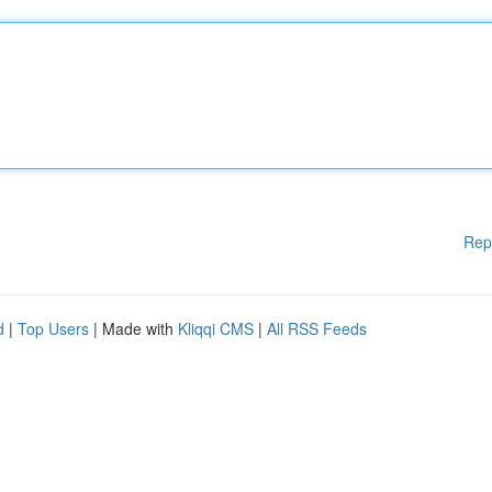
Rep
d
|
Top Users
| Made with
Kliqqi CMS
|
All RSS Feeds