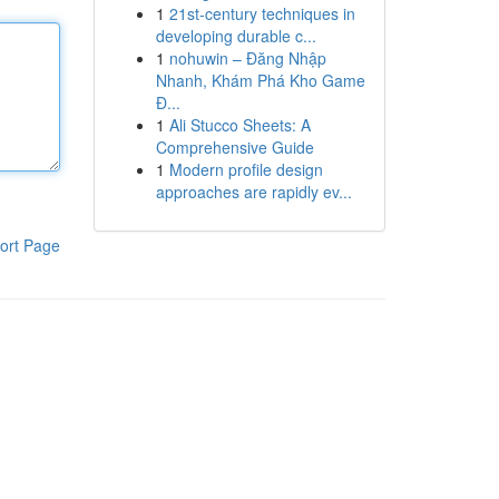
1
21st-century techniques in
developing durable c...
1
nohuwin – Đăng Nhập
Nhanh, Khám Phá Kho Game
Đ...
1
Ali Stucco Sheets: A
Comprehensive Guide
1
Modern profile design
approaches are rapidly ev...
ort Page