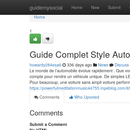
Home
guidemysocial
Home
New
Submit
Home
1
Guide Complet Style Aut
howardy284esa6
336 days ago
News
Discuss
Le monde de l’automobile évolue rapidement . Que vou
compte pour rendre un véhicule unique. De simples LED 
Pour beaucoup, une voiture sans ampli voiture perfor
https://powerfulmeditationmusic44755.mpeblog.com/6
Comments
Who Upvoted
Comments
Submit a Comment