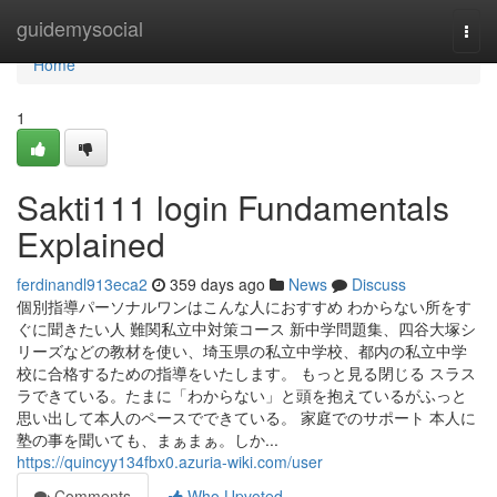
Home
guidemysocial
Togg
navi
Home
1
Sakti111 login Fundamentals
Explained
ferdinandl913eca2
359 days ago
News
Discuss
個別指導パーソナルワンはこんな人におすすめ わからない所をす
ぐに聞きたい人 難関私立中対策コース 新中学問題集、四谷大塚シ
リーズなどの教材を使い、埼玉県の私立中学校、都内の私立中学
校に合格するための指導をいたします。 もっと見る閉じる スラス
ラできている。たまに「わからない」と頭を抱えているがふっと
思い出して本人のペースでできている。 家庭でのサポート 本人に
塾の事を聞いても、まぁまぁ。しか...
https://quincyy134fbx0.azuria-wiki.com/user
Comments
Who Upvoted