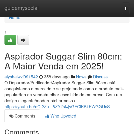
Home
guidemysocial
Togg
navi
Home
1
Aspirador Suggar Slim 80cm:
A Maior Venda em 2025!
alyshalwzi991542
358 days ago
News
Discuss
O Depurador/Purificador/Aspirador Suggar Slim 80cm está
conquistando o mercado e se projetando como o produto mais
popular/top da venda/melhor escolhido de em breve. Com um
design elegante/moderno/charmoso e
https://youtu.be/eCt2Zu_I8ZY?si=jyGEClKB1FWGGUcS
Comments
Who Upvoted
Comments