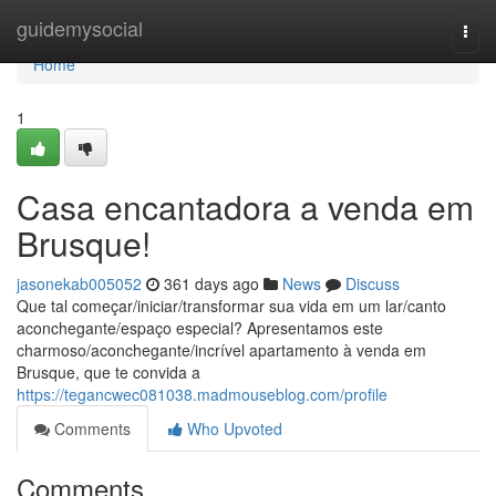
Home
guidemysocial
Togg
navi
Home
1
Casa encantadora a venda em
Brusque!
jasonekab005052
361 days ago
News
Discuss
Que tal começar/iniciar/transformar sua vida em um lar/canto
aconchegante/espaço especial? Apresentamos este
charmoso/aconchegante/incrível apartamento à venda em
Brusque, que te convida a
https://tegancwec081038.madmouseblog.com/profile
Comments
Who Upvoted
Comments