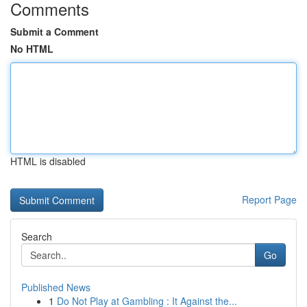
Comments
Submit a Comment
No HTML
HTML is disabled
Report Page
Search
Go
Published News
1
Do Not Play at Gambling : It Against the...