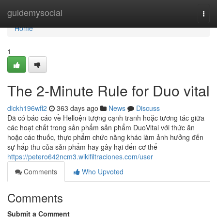
Home
guidemysocial
Togg
navi
Home
1
The 2-Minute Rule for Duo vital
dickh196wfl2
363 days ago
News
Discuss
Đã có báo cáo về Helloện tượng cạnh tranh hoặc tương tác giữa
các hoạt chất trong sản phẩm sản phẩm DuoVital với thức ăn
hoặc các thuốc, thực phẩm chức năng khác làm ảnh hưởng đến
sự hấp thu của sản phẩm hay gây hại đến cơ thể
https://petero642ncm3.wikifiltraciones.com/user
Comments
Who Upvoted
Comments
Submit a Comment