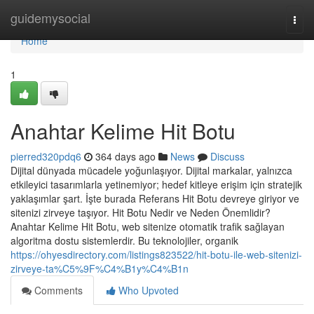
Home
guidemysocial
Togg
navi
Home
1
Anahtar Kelime Hit Botu
pierred320pdq6
364 days ago
News
Discuss
Dijital dünyada mücadele yoğunlaşıyor. Dijital markalar, yalnızca
etkileyici tasarımlarla yetinemiyor; hedef kitleye erişim için stratejik
yaklaşımlar şart. İşte burada Referans Hit Botu devreye giriyor ve
sitenizi zirveye taşıyor. Hit Botu Nedir ve Neden Önemlidir?
Anahtar Kelime Hit Botu, web sitenize otomatik trafik sağlayan
algoritma dostu sistemlerdir. Bu teknolojiler, organik
https://ohyesdirectory.com/listings823522/hit-botu-ile-web-sitenizi-
zirveye-ta%C5%9F%C4%B1y%C4%B1n
Comments
Who Upvoted