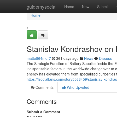
Home
guidemysocial
Home
New
Submit
Home
1
Stanislav Kondrashov on 
matto864mqr7
361 days ago
News
Discuss
The Strategic Function of Battery Supplies inside the
indispensable factors in the worldwide changeover to c
energy has elevated them from specialized curiosities t
https://isocialfans.com/story5568459/stanislav-kondra
Comments
Who Upvoted
Comments
Submit a Comment