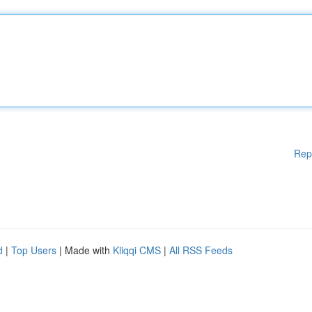
Rep
d
|
Top Users
| Made with
Kliqqi CMS
|
All RSS Feeds