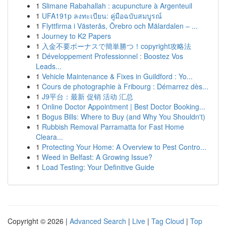
1
Slimane Rabahallah : acupuncture à Argenteuil
1
UFA191p ลงทะเบียน: คู่มือฉบับสมบูรณ์
1
Flyttfirma i Västerås, Örebro och Mälardalen – ...
1
Journey to K2 Papers
1
入金不要ボーナスで簡単勝つ！copyright攻略法
1
Développement Professionnel : Boostez Vos
Leads...
1
Vehicle Maintenance & Fixes in Guildford : Yo...
1
Cours de photographie à Fribourg : Démarrez dès...
1
J9平台：最新 促销 活动 汇总
1
Online Doctor Appointment | Best Doctor Booking...
1
Bogus Bills: Where to Buy (and Why You Shouldn't)
1
Rubbish Removal Parramatta for Fast Home
Cleara...
1
Protecting Your Home: A Overview to Pest Contro...
1
Weed in Belfast: A Growing Issue?
1
Load Testing: Your Definitive Guide
Copyright © 2026 |
Advanced Search
|
Live
|
Tag Cloud
|
Top