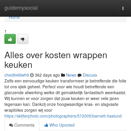
Home
guidemysocial
Togg
navi
Home
1
Alles over kosten wrappen
keuken
ched948iwh9
362 days ago
News
Discuss
Zelfs een eenvoudige keuken transformeer je betreffende die folie
tot ons sjiek geheel. Perfect voor wie houdt betreffende een
glanzende afwerking welke dit gemakkelijk fantastisch weerkaatst.
Wij kunnen er voor zorgen dat jouw keuken er weer vele jaren
tegenaan kan. Dankzij onze hoogwaardige kras- en slagvaste
wrapfolies zorgen wij voor
https://skitterphoto.com/photographers/572005/barnett-haslund
Comments
Who Upvoted