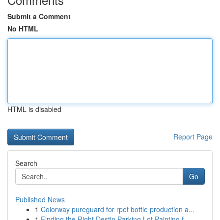
Submit a Comment
No HTML
HTML is disabled
Report Page
Search
Go
Published News
1
Colorway pureguard for rpet bottle production a...
1
Finding the Right Destin Parking Lot Painting f...