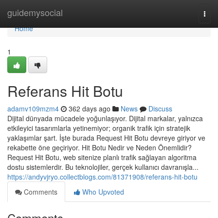
Home
guidemysocial
Togg
navi
Home
1
Referans Hit Botu
adamv109mzm4
362 days ago
News
Discuss
Dijital dünyada mücadele yoğunlaşıyor. Dijital markalar, yalnızca
etkileyici tasarımlarla yetinemiyor; organik trafik için stratejik
yaklaşımlar şart. İşte burada Request Hit Botu devreye giriyor ve
rekabette öne geçiriyor. Hit Botu Nedir ve Neden Önemlidir?
Request Hit Botu, web sitenize planlı trafik sağlayan algoritma
dostu sistemlerdir. Bu teknolojiler, gerçek kullanıcı davranışla...
https://andyvjryo.collectblogs.com/81371908/referans-hit-botu
Comments
Who Upvoted
Comments