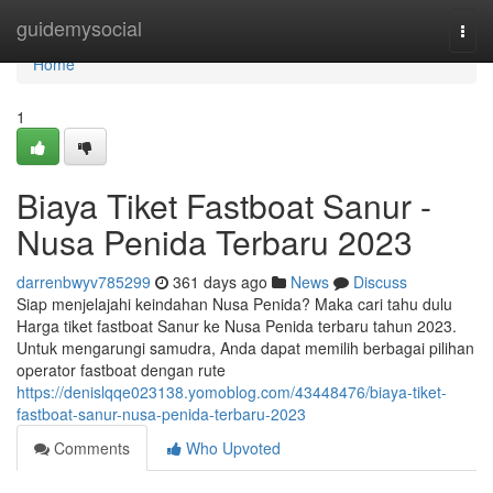
Home
guidemysocial
Togg
navi
Home
1
Biaya Tiket Fastboat Sanur -
Nusa Penida Terbaru 2023
darrenbwyv785299
361 days ago
News
Discuss
Siap menjelajahi keindahan Nusa Penida? Maka cari tahu dulu
Harga tiket fastboat Sanur ke Nusa Penida terbaru tahun 2023.
Untuk mengarungi samudra, Anda dapat memilih berbagai pilihan
operator fastboat dengan rute
https://denislqqe023138.yomoblog.com/43448476/biaya-tiket-
fastboat-sanur-nusa-penida-terbaru-2023
Comments
Who Upvoted