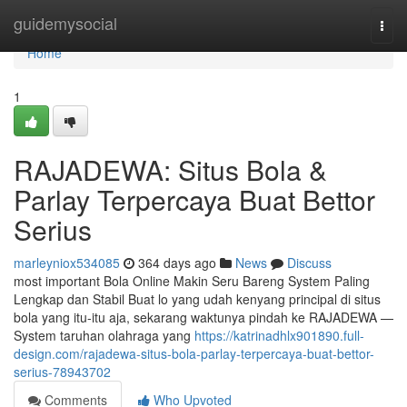
Home
guidemysocial
Togg
navi
Home
1
RAJADEWA: Situs Bola &
Parlay Terpercaya Buat Bettor
Serius
marleyniox534085
364 days ago
News
Discuss
most important Bola Online Makin Seru Bareng System Paling
Lengkap dan Stabil Buat lo yang udah kenyang principal di situs
bola yang itu-itu aja, sekarang waktunya pindah ke RAJADEWA —
System taruhan olahraga yang
https://katrinadhlx901890.full-
design.com/rajadewa-situs-bola-parlay-terpercaya-buat-bettor-
serius-78943702
Comments
Who Upvoted