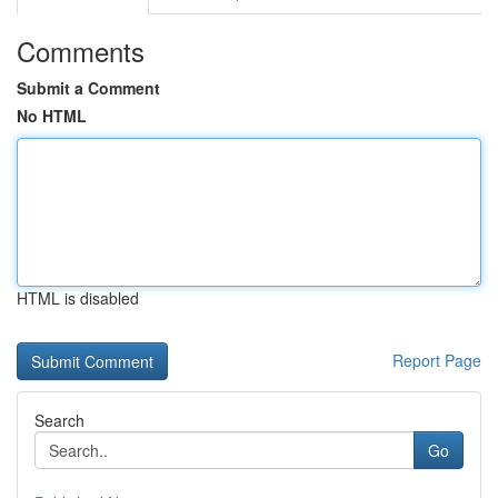
Comments
Submit a Comment
No HTML
HTML is disabled
Report Page
Search
Go