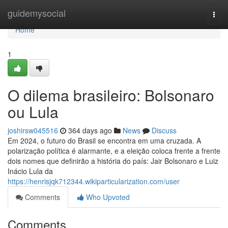
Home
guidemysocial
Togg
navi
Home
1
O dilema brasileiro: Bolsonaro
ou Lula
joshirsw045516
364 days ago
News
Discuss
Em 2024, o futuro do Brasil se encontra em uma cruzada. A
polarização política é alarmante, e a eleição coloca frente a frente
dois nomes que definirão a história do país: Jair Bolsonaro e Luiz
Inácio Lula da
https://henrisjqk712344.wikiparticularization.com/user
Comments
Who Upvoted
Comments