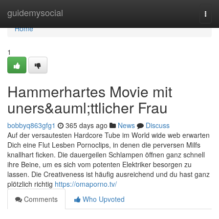
Home
guidemysocial
Togg
navi
Home
1
Hammerhartes Movie mit
uners&auml;ttlicher Frau
bobbyq863gfg1
365 days ago
News
Discuss
Auf der versautesten Hardcore Tube im World wide web erwarten
Dich eine Flut Lesben Pornoclips, in denen die perversen Milfs
knallhart ficken. Die dauergeilen Schlampen öffnen ganz schnell
ihre Beine, um es sich vom potenten Elektriker besorgen zu
lassen. Die Creativeness ist häufig ausreichend und du hast ganz
plötzlich richtig
https://omaporno.tv/
Comments
Who Upvoted