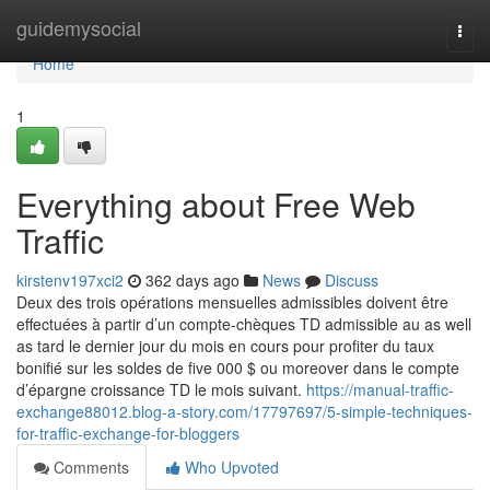
Home
guidemysocial
Togg
navi
Home
1
Everything about Free Web
Traffic
kirstenv197xci2
362 days ago
News
Discuss
Deux des trois opérations mensuelles admissibles doivent être
effectuées à partir d’un compte-chèques TD admissible au as well
as tard le dernier jour du mois en cours pour profiter du taux
bonifié sur les soldes de five 000 $ ou moreover dans le compte
d’épargne croissance TD le mois suivant.
https://manual-traffic-
exchange88012.blog-a-story.com/17797697/5-simple-techniques-
for-traffic-exchange-for-bloggers
Comments
Who Upvoted