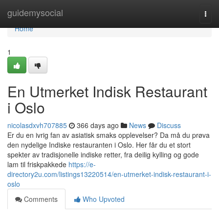
Home
guidemysocial
Togg
navi
Home
1
En Utmerket Indisk Restaurant
i Oslo
nicolasdxvh707885
366 days ago
News
Discuss
Er du en ivrig fan av asiatisk smaks opplevelser? Da må du prøva
den nydelige Indiske restauranten i Oslo. Her får du et stort
spekter av tradisjonelle indiske retter, fra deilig kylling og gode
lam til friskpakkede
https://e-
directory2u.com/listings13220514/en-utmerket-indisk-restaurant-i-
oslo
Comments
Who Upvoted