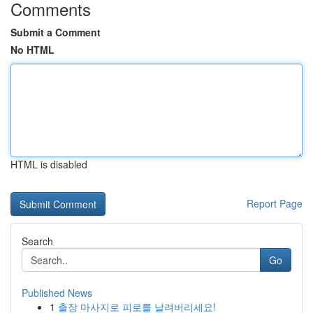
Comments
Submit a Comment
No HTML
HTML is disabled
Report Page
Search
Go
Published News
1
출장 마사지로 피로를 날려버리세요!