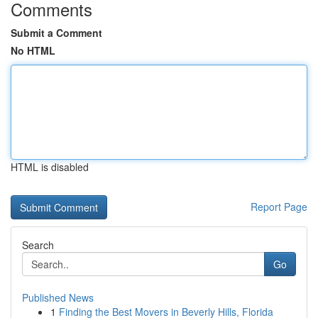
Comments
Submit a Comment
No HTML
HTML is disabled
Report Page
Search
Go
Published News
1
Finding the Best Movers in Beverly Hills, Florida