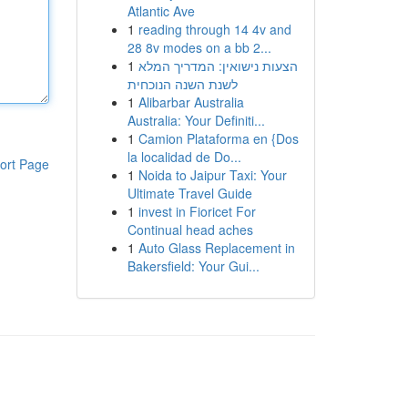
Atlantic Ave
1
reading through 14 4v and
28 8v modes on a bb 2...
1
הצעות נישואין: המדריך המלא
לשנת השנה הנוכחית
1
Alibarbar Australia
Australia: Your Definiti...
1
Camion Plataforma en {Dos
la localidad de Do...
ort Page
1
Noida to Jaipur Taxi: Your
Ultimate Travel Guide
1
invest in Fioricet For
Continual head aches
1
Auto Glass Replacement in
Bakersfield: Your Gui...