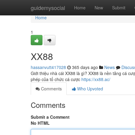
Home
guidemysocial
Home
New
Submit
Home
1
XX88
hassanvutt417028
365 days ago
News
Discus
Giới thiệu nhà cái XX88 là gì? XX88 là nền tảng cá cư
phép của tổ chức cá cược
https://xx88.ac/
Comments
Who Upvoted
Comments
Submit a Comment
No HTML