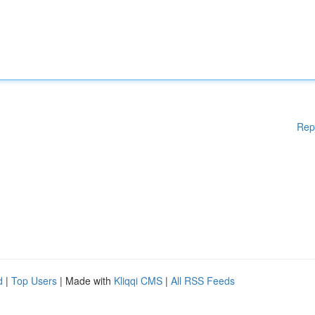
Rep
d
|
Top Users
| Made with
Kliqqi CMS
|
All RSS Feeds