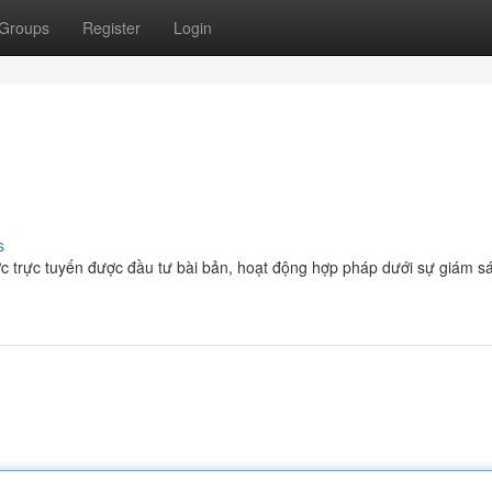
Groups
Register
Login
s
ợc trực tuyến được đầu tư bài bản, hoạt động hợp pháp dưới sự giám sá