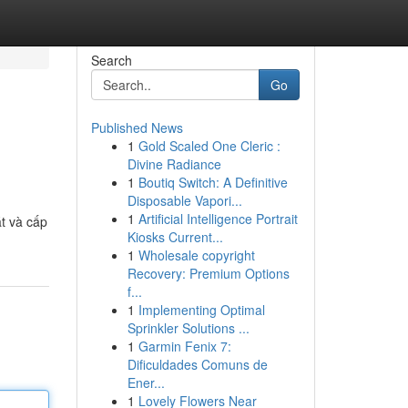
Search
Go
Published News
1
Gold Scaled One Cleric :
Divine Radiance
1
Boutiq Switch: A Definitive
Disposable Vapori...
1
Artificial Intelligence Portrait
t và cấp
Kiosks Current...
1
Wholesale copyright
Recovery: Premium Options
f...
1
Implementing Optimal
Sprinkler Solutions ...
1
Garmin Fenix 7:
Dificuldades Comuns de
Ener...
1
Lovely Flowers Near