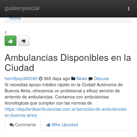
Home
guidemysocial
Togg
navi
Home
1
Ambulancias Disponibles en la
Ciudad
henrifpop382092
365 days ago
News
Discuss
Si necesitas apoyo médico rápido en la Ciudad Autónoma de
Buenos Aires, ofrecemos un profesional y eficaz servicio de
arriendo de ambulancias. Contamos con ambulancias
tecnológicas que cumplen con las normas de
https://alquilerdeambulancias.com.ar/servicios-de-ambulancias-
en-buenos-aires/
Comments
Who Upvoted