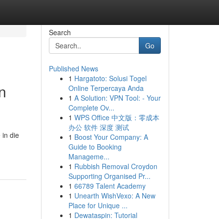
Search
Go
Published News
1
Hargatoto: Solusi Togel
n
Online Terpercaya Anda
1
A Solution: VPN Tool: - Your
Complete Ov...
1
WPS Office 中文版：零成本
办公 软件 深度 测试
 in die
1
Boost Your Company: A
Guide to Booking
Manageme...
1
Rubbish Removal Croydon
Supporting Organised Pr...
1
66789 Talent Academy
1
Unearth WishVexo: A New
Place for Unique ...
1
Dewataspin: Tutorial