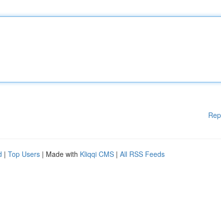
Rep
d
|
Top Users
| Made with
Kliqqi CMS
|
All RSS Feeds