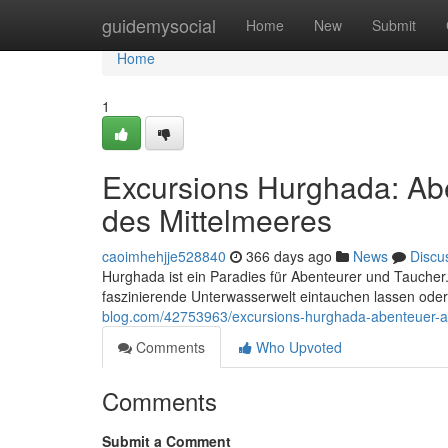
Home
guidemysocial
Home
New
Submit
Home
1
Excursions Hurghada: Ab
des Mittelmeeres
caoimhehjje528840
366 days ago
News
Discu
Hurghada ist ein Paradies für Abenteurer und Taucher.
faszinierende Unterwasserwelt eintauchen lassen ode
blog.com/42753963/excursions-hurghada-abenteuer-am
Comments
Who Upvoted
Comments
Submit a Comment