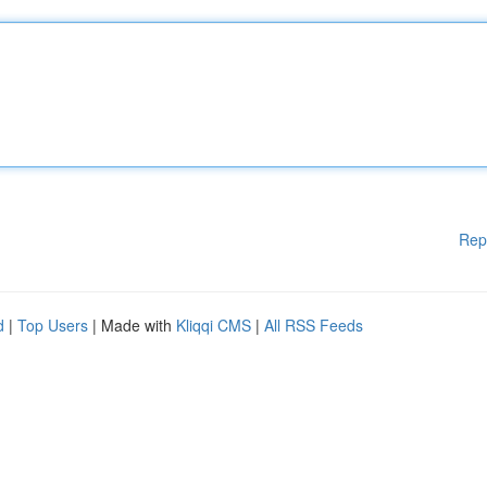
Rep
d
|
Top Users
| Made with
Kliqqi CMS
|
All RSS Feeds