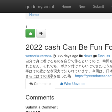
Home
guidemysocial
Home
New
Submit
Home
1
2022 cash Can Be Fun F
wernerk639xsn4
365 days ago
News
Discuss
自分で身に着けるものを自分で作るというのは、時間
れません。それでも、ボタン付けぐらいはできたほうが
字はその豊かな表現力で知られています。今回は、日
さらにはその漢字を使った熟...
https://greendotcasha
Comments
Who Upvoted
Comments
Submit a Comment