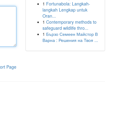
1
Fortunabola: Langkah-
langkah Lengkap untuk
Oran...
1
Contemporary methods to
safeguard wildlife thro...
1
Бързо Семеен Майстор В
Варна : Решения на Твоя ...
ort Page