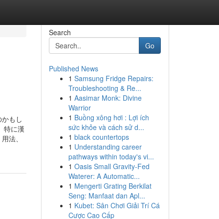
Search
Go
Published News
1
Samsung Fridge Repairs:
Troubleshooting & Re...
1
Aasimar Monk: Divine
Warrior
1
Buồng xông hơi : Lợi ích
のかもし
sức khỏe và cách sử d...
、特に漢
1
black countertops
、用法、
1
Understanding career
pathways within today's vi...
1
Oasis Small Gravity-Fed
Waterer: A Automatic...
1
Mengerti Grating Berkilat
Seng: Manfaat dan Apl...
1
Kubet: Sân Chơi Giải Trí Cá
Cược Cao Cấp