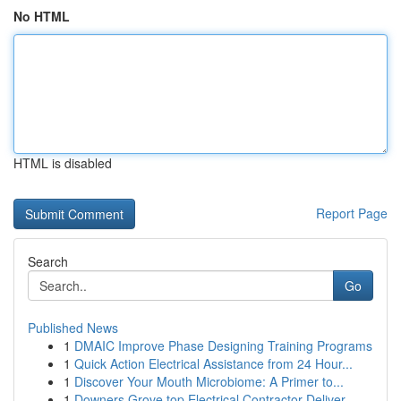
No HTML
HTML is disabled
Report Page
Search
Go
Published News
1
DMAIC Improve Phase Designing Training Programs
1
Quick Action Electrical Assistance from 24 Hour...
1
Discover Your Mouth Microbiome: A Primer to...
1
Downers Grove top Electrical Contractor Deliver...