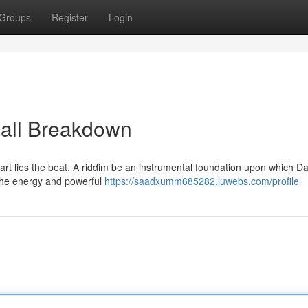
Groups
Register
Login
all Breakdown
art lies the beat. A riddim be an instrumental foundation upon which D
ng the energy and powerful
https://saadxumm685282.luwebs.com/profile