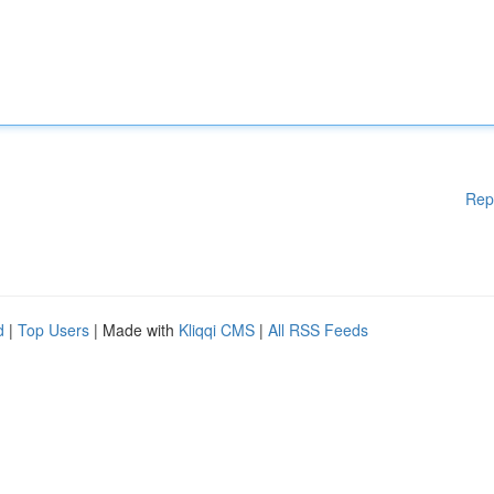
Rep
d
|
Top Users
| Made with
Kliqqi CMS
|
All RSS Feeds