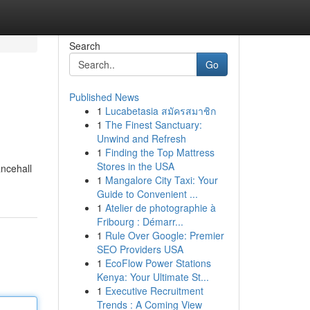
Search
Go
Published News
1
Lucabetasia สมัครสมาชิก
1
The Finest Sanctuary:
Unwind and Refresh
1
Finding the Top Mattress
Stores in the USA
ancehall
1
Mangalore City Taxi: Your
Guide to Convenient ...
1
Atelier de photographie à
Fribourg : Démarr...
1
Rule Over Google: Premier
SEO Providers USA
1
EcoFlow Power Stations
Kenya: Your Ultimate St...
1
Executive Recruitment
Trends : A Coming View