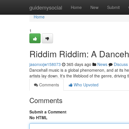
Home
guidemysocial
Home
New
Submit
Home
1
Riddim Riddim: A Danceh
jasonxxjw158073
365 days ago
News
Discuss
Dancehall music is a global phenomenon, and at its he
artists lay down. It's the lifeblood of the genre, drivi
Comments
Who Upvoted
Comments
Submit a Comment
No HTML