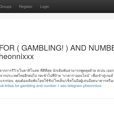
Groups
Register
Login
FOR ( GAMBLING! ) AND NUMB
heonnixxx
ากการรีวิวเว็บคาสิโนสด ที่ดีที่สุด นักเดิมพันสามารถพูดคุยด้วย สเปน เยอ
จากประเทศไทยอีกต่อไป กดเข้าไปที่ป้าย “บาคาร่าออนไลน์” เพื่อเข้าสู่เกมส์
กก่อน: คุณต้องเดิมพันโดยใช้ชิป/โทเค็น/เช็คในมือผู้เล่นมือธนาคารหรือเด
lack-linkss-for-gambling-and-number-1-seo-telegram-pheonnixxx