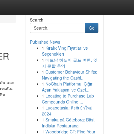
Search
Go
Published News
1
Kiralık Vinç Fiyatları ve
ER
Seçenekleri
1
베트남 하노이 골프 여행, 잊
지 못할 추억
1
Customer Behaviour Shifts:
Navigating the Cashl...
รมัน และ
1
NoChain Platformu: Çığır
 เทคนิค
Açan Yaklaşımı ve Özel...
ิม...
1
Locating to Purchase Lab
Compounds Online ...
1
Lucabetasia: ลิงก์เข้าใหม่
2024
1
Smaka på Göteborg: Bäst
Indiska Restaurang
1
Woodbridge CT: Find Your