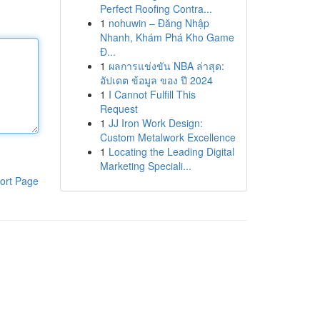
Perfect Roofing Contra...
1
nohuwin – Đăng Nhập
Nhanh, Khám Phá Kho Game
Đ...
1
ผลการแข่งขัน NBA ล่าสุด:
อัปเดต ข้อมูล ของ ปี 2024
1
I Cannot Fulfill This
Request
1
JJ Iron Work Design:
Custom Metalwork Excellence
1
Locating the Leading Digital
Marketing Speciali...
ort Page