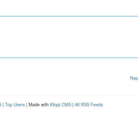
Rep
d
|
Top Users
| Made with
Kliqqi CMS
|
All RSS Feeds