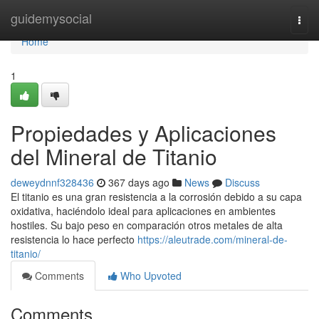
Home
guidemysocial
Togg
navi
Home
1
Propiedades y Aplicaciones
del Mineral de Titanio
deweydnnf328436
367 days ago
News
Discuss
El titanio es una gran resistencia a la corrosión debido a su capa
oxidativa, haciéndolo ideal para aplicaciones en ambientes
hostiles. Su bajo peso en comparación otros metales de alta
resistencia lo hace perfecto
https://aleutrade.com/mineral-de-
titanio/
Comments
Who Upvoted
Comments