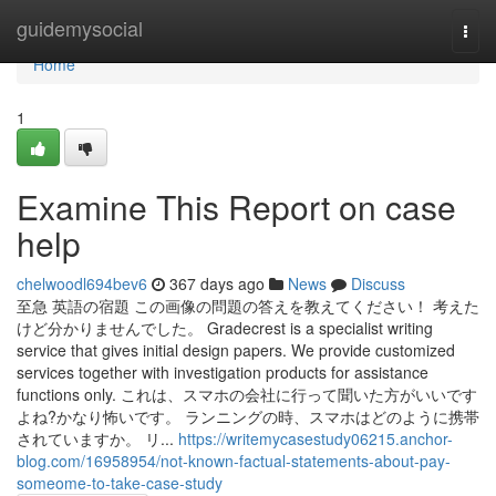
Home
guidemysocial
Togg
navi
Home
1
Examine This Report on case
help
chelwoodl694bev6
367 days ago
News
Discuss
至急 英語の宿題 この画像の問題の答えを教えてください！ 考えた
けど分かりませんでした。 Gradecrest is a specialist writing
service that gives initial design papers. We provide customized
services together with investigation products for assistance
functions only. これは、スマホの会社に行って聞いた方がいいです
よね?かなり怖いです。 ランニングの時、スマホはどのように携帯
されていますか。 リ...
https://writemycasestudy06215.anchor-
blog.com/16958954/not-known-factual-statements-about-pay-
someome-to-take-case-study