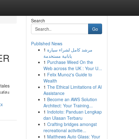
Search
Go
Published News
1
مرشد كامل لشراء سيارة
ER
يابانية مستخدمة
1
Purchase Weed On the
Web across the UK : Your U...
1
Felix Munoz's Guide to
Wealth
 tales
1
The Ethical Limitations of AI
งแต่ละ
Assistance
1
Become an AWS Solution
xx
Architect: Your Training...
1
Indototo: Panduan Lengkap
dan Ulasan Terbaru
1
Crafting bridges amongst
recreational activitie...
1
Matthews Auto Glass: Your