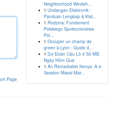
Neighborhood Windsh...
1
Undangan Elektronik :
Panduan Lengkap & Kiat...
1
Rodzina: Fundament
Polskiego Społeczeństwa
Pol...
1
Occuper un champ de
green à Lyon : Guide d...
1
Dự Đoán Cầu Lô 4 Số MB
Ngày Hôm Qua
1
An Remarkable Kenya: A 4-
Session Masai Mar...
ort Page