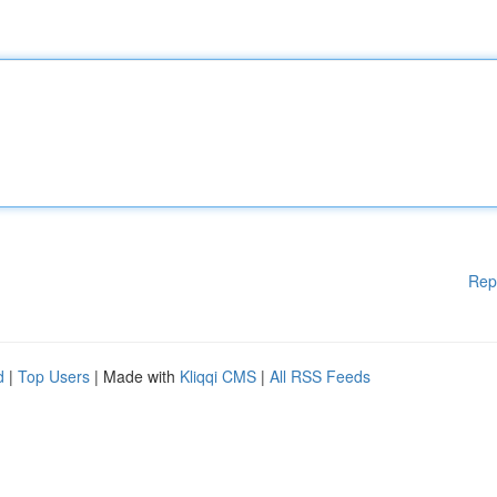
Rep
d
|
Top Users
| Made with
Kliqqi CMS
|
All RSS Feeds